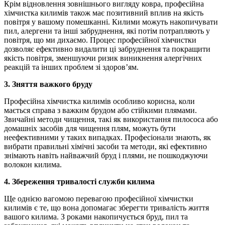
Крім відновлення зовнішнього вигляду ковра, професійна
хімчистка килимів також має позитивний вплив на якість
повітря у вашому помешканні. Килими можуть накопичувати
пил, алергени та інші забруднення, які потім потрапляють у
повітря, що ми дихаємо. Процес професійної хімчистки
дозволяє ефективно видалити ці забруднення та покращити
якість повітря, зменшуючи ризик виникнення алергічних
реакцій та інших проблем зі здоров’ям.
3. Зняття важкого бруду
Професійна хімчистка килимів особливо корисна, коли
мається справа з важким брудом або стійкими плямами.
Звичайні методи чищення, такі як використання пилососа або
домашніх засобів для чищення плям, можуть бути
неефективними у таких випадках. Професіонали знають, як
вибрати правильні хімічні засоби та методи, які ефективно
знімають навіть найважчий бруд і плями, не пошкоджуючи
волокон килима.
4. Збереження тривалості служби килима
Ще однією вагомою перевагою професійної хімчистки
килимів є те, що вона допомагає зберегти тривалість життя
вашого килима. З роками накопичується бруд, пил та