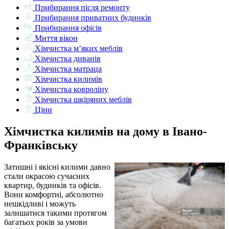
Прибирання після ремонту
Прибирання приватних будинків
Прибирання офісів
Миття вікон
Хімчистка м’яких меблів
Хімчистка диванів
Хімчистка матраца
Хімчистка килимів
Хімчистка ковроліну
Хімчистка шкіряних меблів
Ціни
Хімчистка килимів на дому в Івано-
Франківську
Затишні і якісні килими давно
стали окрасою сучасних
квартир, будинків та офісів.
Вони комфортні, абсолютно
нешкідливі і можуть
залишатися такими протягом
багатьох років за умови