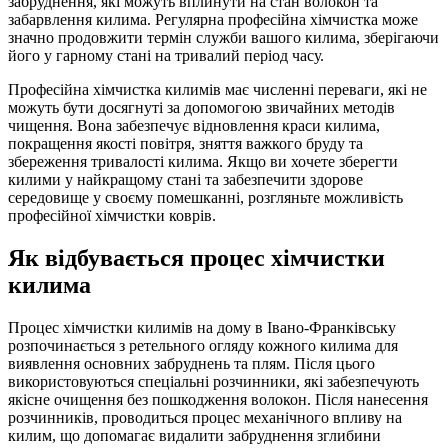
забруднення, які можуть вплинути на стан волокон та
забарвлення килима. Регулярна професійна хімчистка може
значно продовжити термін служби вашого килима, зберігаючи
його у гарному стані на тривалий період часу.
Професійна хімчистка килимів має численні переваги, які не
можуть бути досягнуті за допомогою звичайних методів
чищення. Вона забезпечує відновлення краси килима,
покращення якості повітря, зняття важкого бруду та
збереження тривалості килима. Якщо ви хочете зберегти
килими у найкращому стані та забезпечити здорове
середовище у своєму помешканні, розгляньте можливість
професійної хімчистки коврів.
Як відбувається процес хімчистки
килима
Процес хімчистки килимів на дому в Івано-Франківську
розпочинається з ретельного огляду кожного килима для
виявлення основних забруднень та плям. Після цього
використовуються спеціальні розчинники, які забезпечують
якісне очищення без пошкодження волокон. Після нанесення
розчинників, проводиться процес механічного впливу на
килим, що допомагає видалити забруднення зглибини