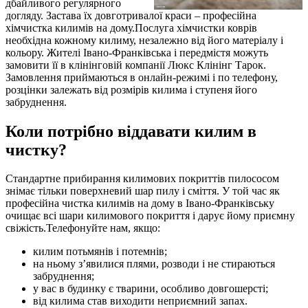
дбайливого регулярного
догляду. Застава їх довготривалої краси – професійна
хімчистка килимів на дому.Послуга хімчистки коврів
необхідна кожному килиму, незалежно від його матеріалу і
кольору. Жителі Івано-Франківська і передмістя можуть
замовити її в клінінговій компанії Люкс Клінінг Тарок.
Замовлення приймаються в онлайн-режимі і по телефону,
розцінки залежать від розмірів килима і ступеня його
забруднення.
Коли потрібно віддавати килим в
чистку?
Стандартне прибирання килимових покриттів пилососом
знімає тільки поверхневий шар пилу і сміття. У той час як
професійна чистка килимів на дому в Івано-Франківську
очищає всі шари килимового покриття і дарує йому приємну
свіжість.Телефонуйте нам, якщо:
килим потьмянів і потемнів;
на ньому з’явилися плями, розводи і не стираються
забруднення;
у вас в будинку є тварини, особливо довгошерсті;
від килима став виходити неприємний запах.