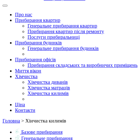
Про нас
Прибирання квартир
Генеральне прибирання квартир
Прибирання квартир після ремонту
Послуги прибиральниці
Прибирання будинків
Генеральне прибирання будинків
Прибирання офісів
Прибирання складських та виробничих приміщень
Миття вікон
Хімчистка
Хімчистка диванів
Хімчистка матраців
Хімчистка килимів
Ціна
Контакти
Головна
>
Хіичистка килимів
Базове прибирання
Генеральне прибирання