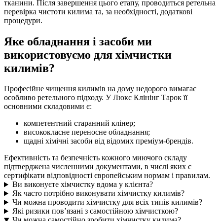
тканини. Після завершення цього етапу, проводиться ретельна
перевірка чистоти килима та, за необхідності, додаткові
процедури.
Яке обладнання і засоби ми
використовуємо для хімчистки
килимів?
Професійне чищення килимів на дому недорого вимагає
особливо ретельного підходу. У Люкс Клінінг Тарок її
основними складовими є:
компетентний старанний клінер;
висококласне переносне обладнання;
щадні хімічні засоби від відомих преміум-брендів.
Ефективність та безпечність кожного миючого складу
підтверджена численними документами, в числі яких є
сертифікати відповідності європейським нормам і правилам.
Ви виконуєте хімчистку вдома у клієнта?
Як часто потрібно виконувати хімчистку килимів?
Чи можна проводити хімчистку для всіх типів килимів?
Які ризики пов’язані з самостійною хімчисткою?
Чи можна самостійно зробити хімчистку килима?