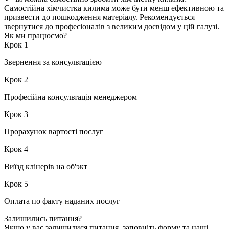
Самостійна хімчистка килима може бути менш ефективною та
призвести до пошкодження матеріалу. Рекомендується
звернутися до професіоналів з великим досвідом у цій галузі.
Як ми працюємо?
Крок
1
Звернення
за консультацією
Крок
2
Професійна
консультація
менеджером
Крок
3
Прорахунок
вартості
послуг
Крок
4
Виїзд
клінерів на об'экт
Крок
5
Оплата
по факту
наданих послуг
Залишились питання?
Якщо у вас залишилися питання, заповніть форму та наші